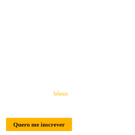
Especial Dia dos Pais
Universidade Atom 6.0 em
dobro
Aprenda junto com seu pai, junto com o seu filho
como ganhar grana, money, bufunfa na Bolsa de
Valores – e leve de
bônus
, o treinamento
completo de criptomoedas.
Quero me inscrever