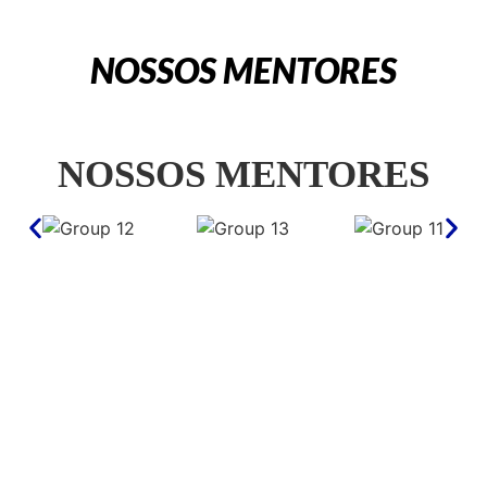
NOSSOS MENTORES
NOSSOS MENTORES
POLÍTICA DE PRIVACIDADE E USO DE DADOS PESSOAIS
FICOU ALGUMA DÚVIDA? ENTÃO ENTRE EM CONTATO COM O NOSSO TIME! ATOM 
TRADERS S/A • Telefone: (15) 3031-6100 • 
contato@atomeducacional.com.br
 • ATOM TRADERS S.A. 
| CNPJ – 23.994.857/0001-70 • R. Messías Pereira de Paula, 333 | Jd. Elton Ville, Sorocaba – SP A 
ATOM TRADERS S/A é uma publicadora de conteúdos voltados para o mercado financeiro. A ATOM 